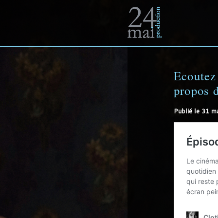
Un
site
Ecoutez
propos d
Publié le
31 m
utilisant
WordPress