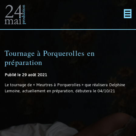
Un
Actualités
directement
Menu
Films
site
au
Tournage à Porquerolles en
En projet
préparation
utilisant
contenu
Contact
Publié le
29 août 2021
Le tournage de « Meurtres à Porquerolles » que réalisera Delphine
Lemoine, actuellement en préparation, débutera le 04/10/21
WordPress