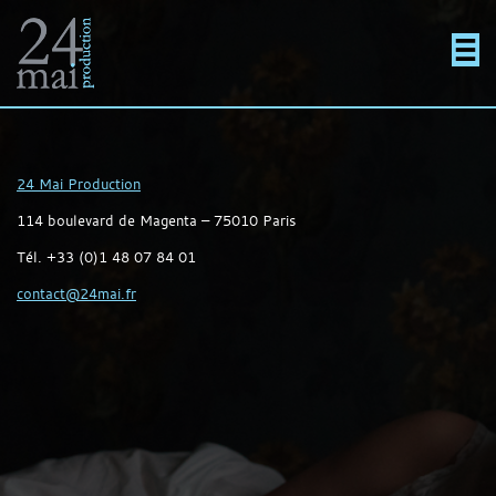
Un
Actualités
directement
Menu
Films
site
au
Contact
24 Mai Production
En projet
114 boulevard de Magenta – 75010 Paris
Tél.
+33 (0)1 48 07 84 01
utilisant
contenu
Contact
contact@24mai.fr
WordPress