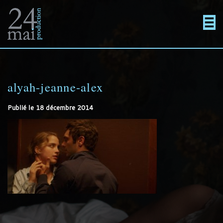
Un
Actualités
directement
Menu
Films
site
au
alyah-jeanne-alex
En projet
Publié le
18 décembre 2014
utilisant
contenu
Contact
WordPress