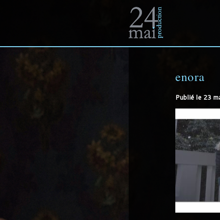
Un
site
enora
Publié le
23 m
utilisant
WordPress