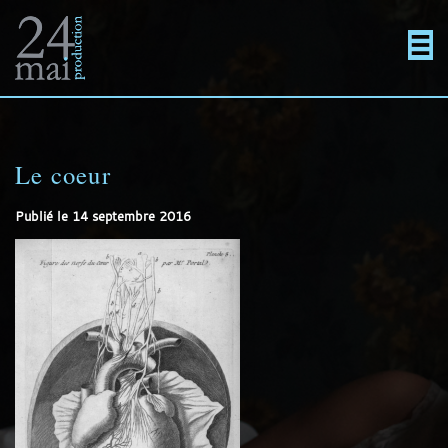
Un
Actualités
directement
Menu
Films
site
au
Le coeur
En projet
Publié le
14 septembre 2016
utilisant
contenu
Contact
WordPress