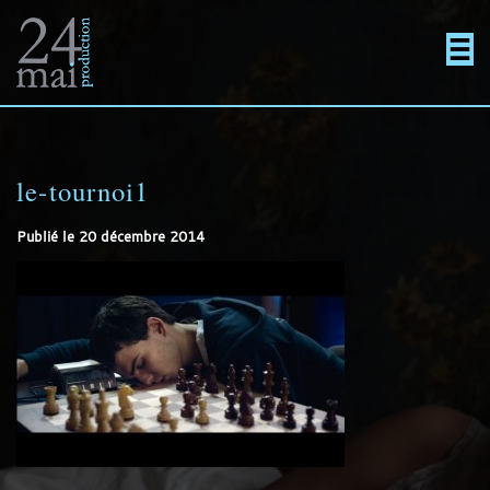
Un
Actualités
directement
Menu
Films
site
au
le-tournoi1
En projet
Publié le
20 décembre 2014
utilisant
contenu
Contact
WordPress