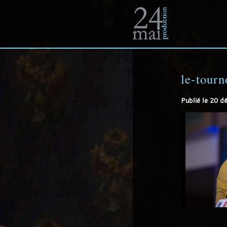
Un
site
le-tourn
Publié le
20 d
utilisant
WordPress