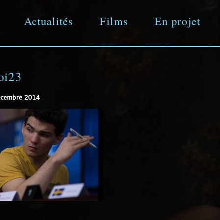
Actualités
Films
En projet
Aller
directement
oi23
écembre 2014
au
contenu