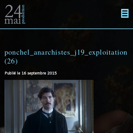
Un
Actualités
directement
Menu
Films
site
au
ponchel_anarchistes_j19_exploitation
En projet
(26)
utilisant
contenu
Contact
Publié le
16 septembre 2015
WordPress