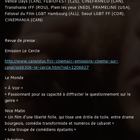
Venice Days (CAN), FEBIOFEST (CZE), CINEFRANCO (CAN),
Transilvania IFF (ROU), Plein les yeux (NED), FRAMELINE (USA),
Fetsival du Film LGBT Hambourg (ALL), Seoul LGBT FF (COR),
CINEMANIA (CAN)
Revue de presse :
Emission Le Cercle
http://www.canalplus.fr/c-cinema/c-emissions-cinema-sur-
canal/pid6306-le-cercle.html?vid=1206627
Le Monde
« À Voir »
« Passionnant pour sa capacité à diffracter le questionnement sur le
genre »
Nice Matin
« Un film d’une liberté folle, qui tisse une drôle de toile, entre drame
bourgeois, comédie transformiste et numéros de cabaret »
« Une troupe de comédiens épatants »
Libération