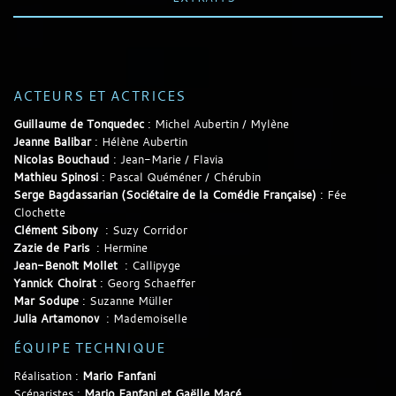
ACTEURS ET ACTRICES
Guillaume de Tonquedec
: Michel Aubertin / Mylène
Jeanne Balibar
: Hélène Aubertin
Nicolas Bouchaud
: Jean-Marie / Flavia
Mathieu Spinosi
: Pascal Quéméner / Chérubin
Serge Bagdassarian (Sociétaire de la Comédie Française)
: Fée
Clochette
Clément Sibony
: Suzy Corridor
Zazie de Paris
: Hermine
Jean-Benoît Mollet
: Callipyge
Yannick Choirat
: Georg Schaeffer
Mar Sodupe
: Suzanne Müller
Julia Artamonov
: Mademoiselle
ÉQUIPE TECHNIQUE
Réalisation :
Mario Fanfani
Scénaristes :
Mario Fanfani et Gaëlle Macé