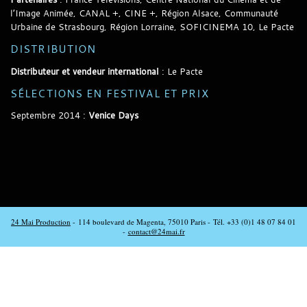
l’Image Animée, CANAL +, CINE +, Région Alsace, Communauté
Urbaine de Strasbourg, Région Lorraine, SOFICINEMA 10, Le Pacte
DISTRIBUTION
Distributeur et vendeur international
: Le Pacte
SÉLECTIONS EN FESTIVAL ET PRIX
Septembre 2014 :
Venice Days
24 Mai Production
-
114 boulevard de Magenta, 75010 Paris
- Tél.
+33 (0)1 48 07 84 01
-
contact@24mai.fr
Crédits
Design :
Hélène
Ezvan
et
Transat
Fièrement
propulsé