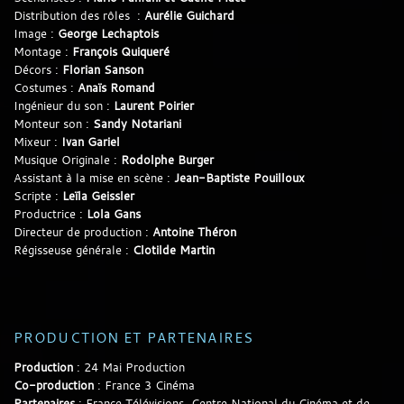
Distribution des rôles :
Aurélie Guichard
Image :
George Lechaptois
Montage :
François Quiqueré
Décors :
Florian Sanson
Costumes :
Anaïs Romand
Ingénieur du son :
Laurent Poirier
Monteur son :
Sandy Notariani
Mixeur :
Ivan Gariel
Musique Originale :
Rodolphe Burger
Assistant à la mise en scène :
Jean-Baptiste Pouilloux
Scripte :
Leïla Geissler
Productrice :
Lola Gans
Directeur de production :
Antoine Théron
Régisseuse générale :
Clotilde Martin
PRODUCTION ET PARTENAIRES
Production
: 24 Mai Production
Co-production
: France 3 Cinéma
Partenaires
: France Télévisions, Centre National du Cinéma et de