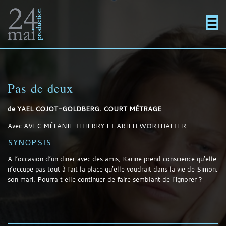
Un
Actualités
directement
Menu
Films
site
au
Pas de deux
En projet
de
YAEL COJOT-GOLDBERG. COURT MÉTRAGE
utilisant
contenu
Contact
Avec
AVEC MÉLANIE THIERRY ET ARIEH WORTHALTER
SYNOPSIS
A l’occasion d’un diner avec des amis, Karine prend conscience qu’elle
WordPress
n’occupe pas tout à fait la place qu’elle voudrait dans la vie de Simon,
son mari. Pourra t elle continuer de faire semblant de l’ignorer ?