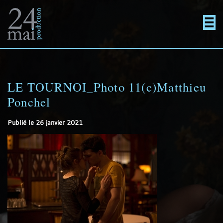
Un
Actualités
directement
Menu
Films
site
au
LE TOURNOI_Photo 11(c)Matthieu
En projet
Ponchel
utilisant
contenu
Contact
Publié le
26 janvier 2021
WordPress