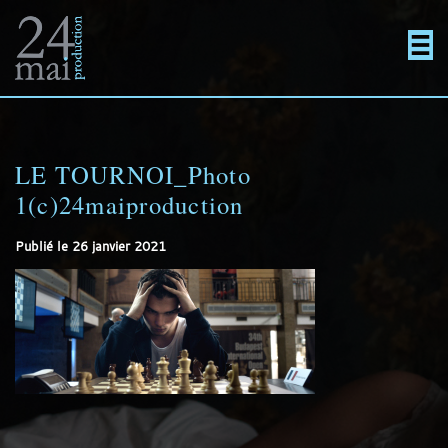
Un
Actualités
directement
Menu
Films
site
au
LE TOURNOI_Photo
En projet
1(c)24maiproduction
utilisant
contenu
Contact
Publié le
26 janvier 2021
WordPress