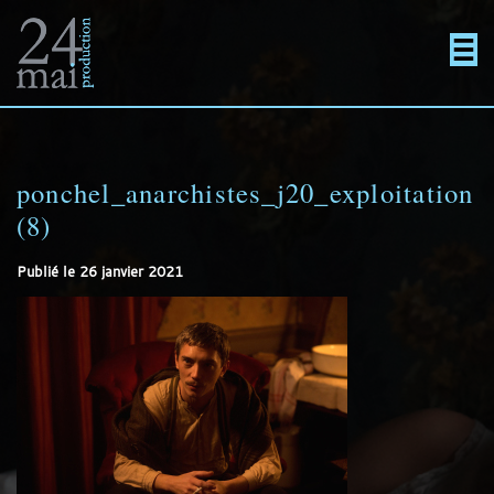
Un
Actualités
directement
Menu
Films
site
au
ponchel_anarchistes_j20_exploitation
En projet
(8)
utilisant
contenu
Contact
Publié le
26 janvier 2021
WordPress