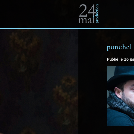
Un
site
ponchel
Publié le
26 ja
utilisant
WordPress