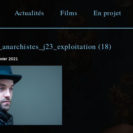
Actualités
Films
En projet
Aller
directement
_anarchistes_j23_exploitation (18)
nvier 2021
au
contenu