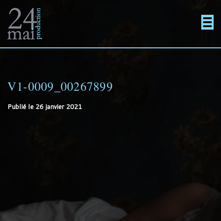
Un
Actualités
directement
Menu
Films
site
au
V1-0009_00267899
En projet
Publié le
26 janvier 2021
utilisant
contenu
Contact
WordPress