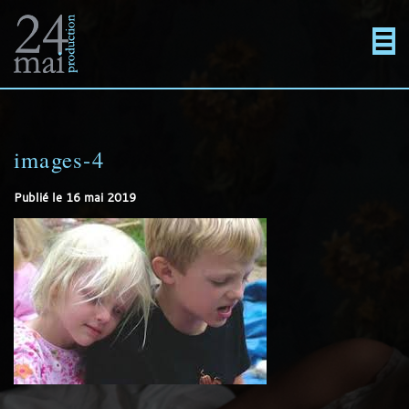
Un
Actualités
directement
Menu
Films
site
au
images-4
En projet
Publié le
16 mai 2019
utilisant
contenu
Contact
WordPress