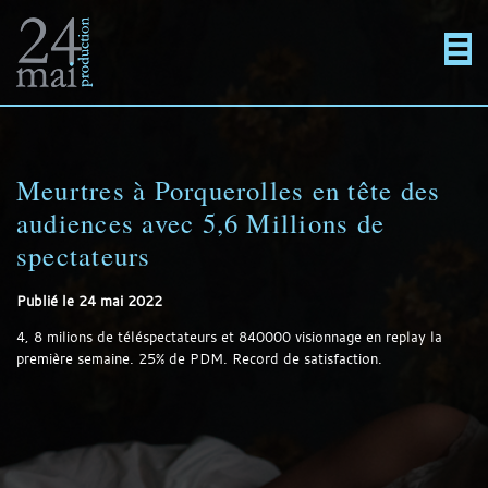
Un
Actualités
directement
Menu
Films
site
au
Meurtres à Porquerolles en tête des
En projet
audiences avec 5,6 Millions de
spectateurs
utilisant
contenu
Contact
Publié le
24 mai 2022
4, 8 milions de téléspectateurs et 840000 visionnage en replay la
première semaine. 25% de PDM. Record de satisfaction.
WordPress