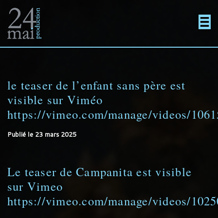
Un
Actualités
directement
Menu
Films
site
au
Actualités
le teaser de l’enfant sans père est
En projet
visible sur Viméo
https://vimeo.com/manage/videos/106
utilisant
contenu
Contact
Publié le
23 mars 2025
WordPress
Le teaser de Campanita est visible
sur Vimeo
https://vimeo.com/manage/videos/102