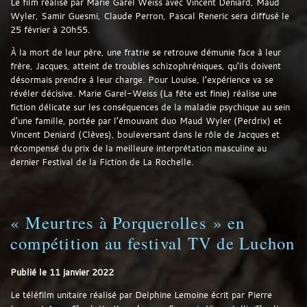
Le film réalisé par Marie Garel Weiss avec Vincent Deniard, Maud
Wyler, Samir Guesmi, Claude Perron, Pascal Reneric sera diffusé le
25 février à 20h55.
À la mort de leur père, une fratrie se retrouve démunie face à leur
frère, Jacques, atteint de troubles schizophréniques, qu’ils doivent
désormais prendre à leur charge. Pour Louise, l’expérience va se
révéler décisive. Marie Garel-Weiss (La fête est finie) réalise une
fiction délicate sur les conséquences de la maladie psychique au sein
d’une famille, portée par l’émouvant duo Maud Wyler (Perdrix) et
Vincent Deniard (Clèves), bouleversant dans le rôle de Jacques et
récompensé du prix de la meilleure interprétation masculine au
dernier Festival de la Fiction de La Rochelle.
« Meurtres à Porquerolles » en
compétition au festival TV de Luchon
Publié le
11 janvier 2022
Le téléfilm unitaire réalisé par Delphine Lemoine écrit par Pierre