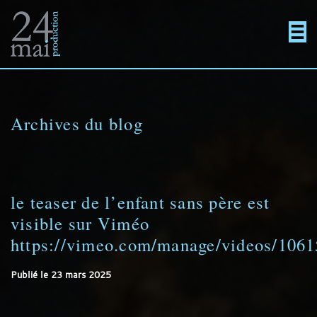
Un
Actualités
directement
Menu
Films
site
au
Archives du blog
En projet
utilisant
contenu
Contact
le teaser de l’enfant sans père est
visible sur Viméo
WordPress
https://vimeo.com/manage/videos/106
Publié le
23 mars 2025