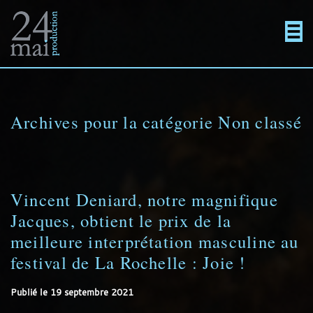
Un
Actualités
directement
Menu
Films
site
au
Archives pour la catégorie
Non classé
En projet
utilisant
contenu
Contact
Vincent Deniard, notre magnifique
Jacques, obtient le prix de la
WordPress
meilleure interprétation masculine au
festival de La Rochelle : Joie !
Publié le
19 septembre 2021