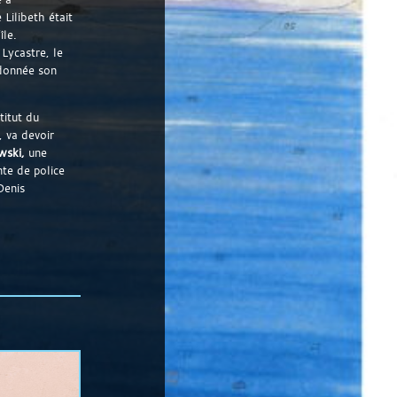
 Lilibeth était
île.
Lycastre, le
donnée son
titut du
 va devoir
wski
,
une
e de police
Denis