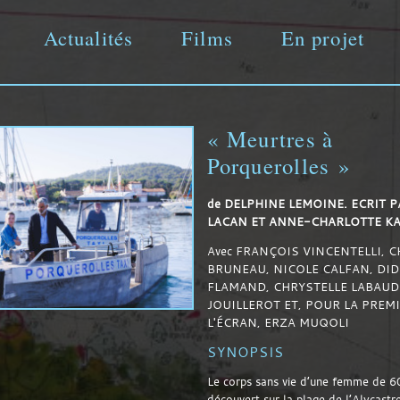
Actualités
Films
En projet
Aller
directement
« Meurtres à
Porquerolles »
de
DELPHINE LEMOINE. ECRIT P
au
LACAN ET ANNE-CHARLOTTE K
Avec
FRANÇOIS VINCENTELLI, C
BRUNEAU, NICOLE CALFAN, DID
FLAMAND, CHRYSTELLE LABAUD
contenu
JOUILLEROT ET, POUR LA PREMI
L'ÉCRAN, ERZA MUQOLI
SYNOPSIS
Le corps sans vie d’une femme de 6
découvert sur la plage de l’Alycastr