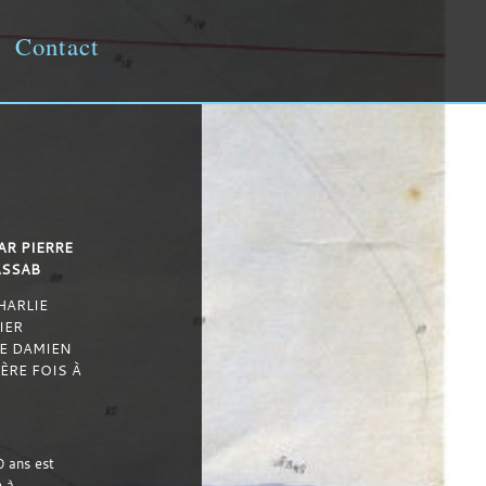
Contact
AR PIERRE
ASSAB
HARLIE
IER
E DAMIEN
ÈRE FOIS À
0 ans est
e à